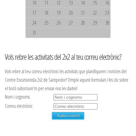
10
11
12
13
14
15
16
17
18
19
20
21
22
23
24
25
26
27
28
29
30
31
Vols rebre les activitats del 2x2 al teu correu electrònic?
Vols rebre al teu correu electrònic les activitats que planifiquem i noticies del
Centre Excursionista 2x2 de Santpedor? Omple aquest formulari i fes clic sobre
el botó subscriure'm per enviar-nos les dades!
Nom i cognoms
Correu electrònic