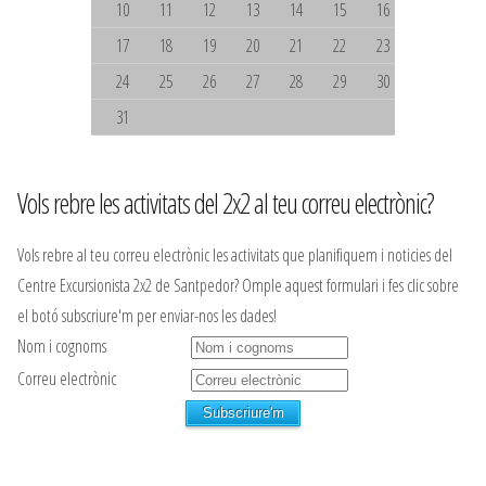
10
11
12
13
14
15
16
17
18
19
20
21
22
23
24
25
26
27
28
29
30
31
Vols rebre les activitats del 2x2 al teu correu electrònic?
Vols rebre al teu correu electrònic les activitats que planifiquem i noticies del
Centre Excursionista 2x2 de Santpedor? Omple aquest formulari i fes clic sobre
el botó subscriure'm per enviar-nos les dades!
Nom i cognoms
Correu electrònic