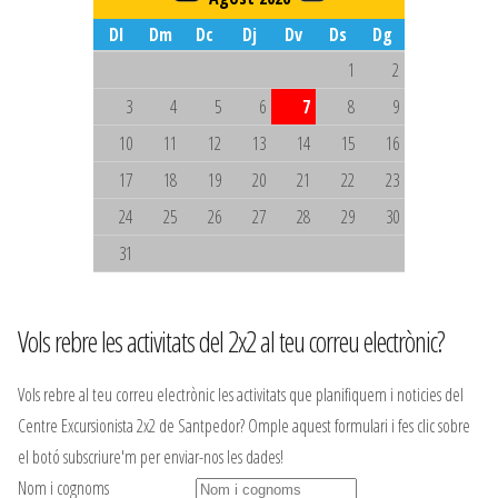
Dl
Dm
Dc
Dj
Dv
Ds
Dg
1
2
3
4
5
6
7
8
9
10
11
12
13
14
15
16
17
18
19
20
21
22
23
24
25
26
27
28
29
30
31
Vols rebre les activitats del 2x2 al teu correu electrònic?
Vols rebre al teu correu electrònic les activitats que planifiquem i noticies del
Centre Excursionista 2x2 de Santpedor? Omple aquest formulari i fes clic sobre
el botó subscriure'm per enviar-nos les dades!
Nom i cognoms