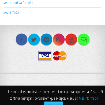
Veure inscrits a l'activitat
Veure mapa
Utilitzem cookies pròpies i de tercers per millorar la teva experiència d'usuari. Si
© Centre Excursionista 2x2 Santpedor. Tots els drets reservats. |
Politica
continues navegant, considerem que acceptes el seu ús.
Més informació
de privacitat
| Disseny i programació: Bernat Bozzo i Oriol Reguant