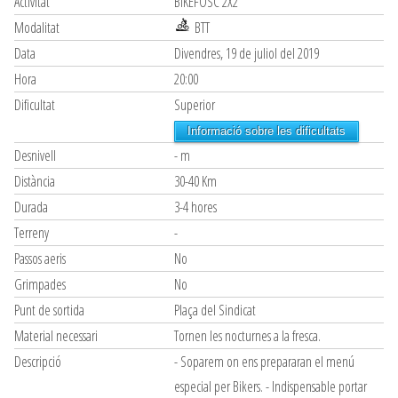
Activitat
BIKEFOSC 2X2
Modalitat
BTT
Data
Divendres, 19 de juliol del 2019
Hora
20:00
Dificultat
Superior
Informació sobre les dificultats
Desnivell
- m
Distància
30-40 Km
Durada
3-4 hores
Terreny
-
Passos aeris
No
Grimpades
No
Punt de sortida
Plaça del Sindicat
Material necessari
Tornen les nocturnes a la fresca.
Descripció
- Soparem on ens prepararan el menú
especial per Bikers. - Indispensable portar