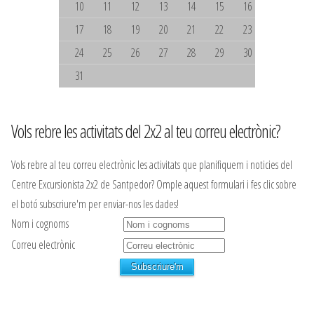
10
11
12
13
14
15
16
17
18
19
20
21
22
23
24
25
26
27
28
29
30
31
Vols rebre les activitats del 2x2 al teu correu electrònic?
Vols rebre al teu correu electrònic les activitats que planifiquem i noticies del
Centre Excursionista 2x2 de Santpedor? Omple aquest formulari i fes clic sobre
el botó subscriure'm per enviar-nos les dades!
Nom i cognoms
Correu electrònic