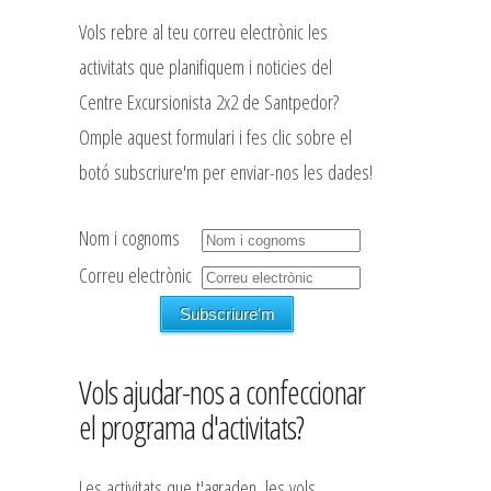
Vols rebre al teu correu electrònic les
activitats que planifiquem i noticies del
Centre Excursionista 2x2 de Santpedor?
Omple aquest formulari i fes clic sobre el
botó subscriure'm per enviar-nos les dades!
Nom i cognoms
Correu electrònic
Vols ajudar-nos a confeccionar
el programa d'activitats?
Les activitats que t'agraden, les vols