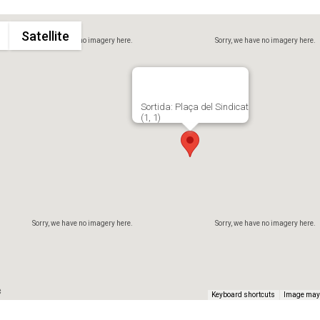
Satellite
Sorry, we have no imagery here.
Sorry, we have no imagery here.
Sortida: Plaça del Sindicat
(1, 1)
Sorry, we have no imagery here.
Sorry, we have no imagery here.
Keyboard shortcuts
Image may 