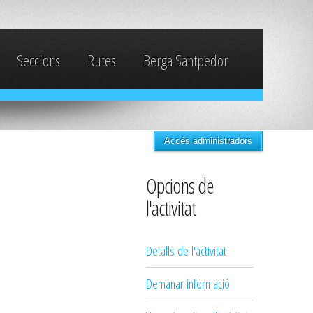
Seccions
Rutes
Berga Santpedor
Accés administradors
Opcions de
l'activitat
Detalls de l'activitat
Demanar informació