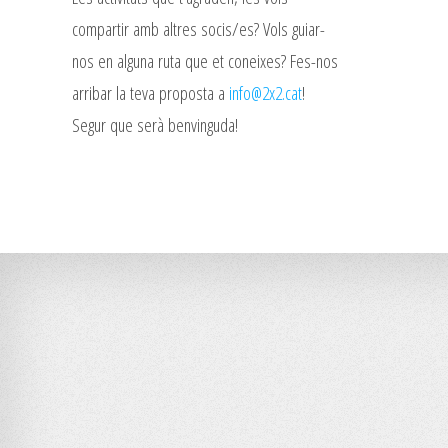
compartir amb altres socis/es? Vols guiar-
nos en alguna ruta que et coneixes? Fes-nos
arribar la teva proposta a
info@2x2.cat
!
Segur que serà benvinguda!