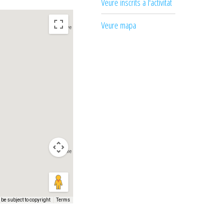
Veure inscrits a l'activitat
Veure mapa
Sorry, we have no imagery here.
Sorry, we have no imagery here.
be subject to copyright
Terms