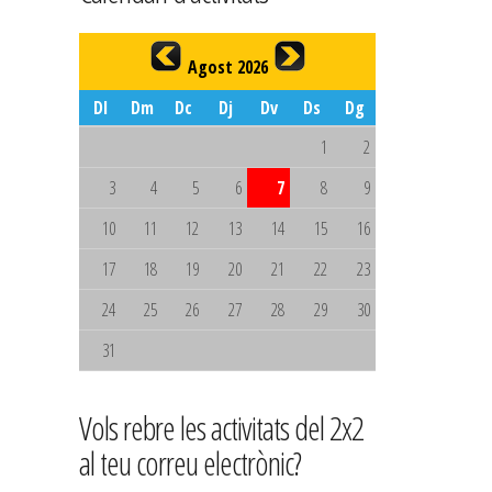
Agost 2026
Dl
Dm
Dc
Dj
Dv
Ds
Dg
1
2
3
4
5
6
7
8
9
10
11
12
13
14
15
16
17
18
19
20
21
22
23
24
25
26
27
28
29
30
31
Vols rebre les activitats del 2x2
al teu correu electrònic?