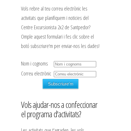
Vols rebre al teu correu electrònic les
activitats que planifiquem i noticies del
Centre Excursionista 2x2 de Santpedor?
Omple aquest formulari i fes clic sobre el
botó subscriure'm per enviar-nos les dades!
Nom i cognoms
Correu electrònic
Vols ajudar-nos a confeccionar
el programa d'activitats?
Les activitats que t'agraden, les vols