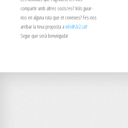
compartir amb altres socis/es? Vols guiar-
nos en alguna ruta que et coneixes? Fes-nos
arribar la teva proposta a
info@2x2.cat
!
Segur que serà benvinguda!