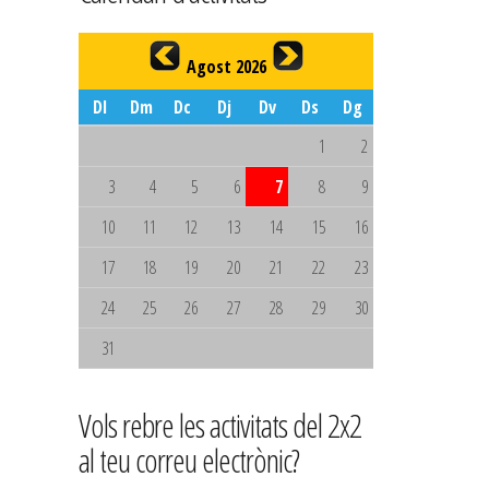
Agost 2026
Dl
Dm
Dc
Dj
Dv
Ds
Dg
1
2
3
4
5
6
7
8
9
10
11
12
13
14
15
16
17
18
19
20
21
22
23
24
25
26
27
28
29
30
31
Vols rebre les activitats del 2x2
al teu correu electrònic?