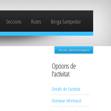
Seccions
Rutes
Berga Santpedor
Accés administradors
Opcions de
l'activitat
Detalls de l'activitat
Demanar informació