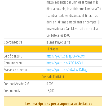
massa evidents) per unir, de la forma més
directa possible, la sortida amb l'arribada.Tot
i semblar curta en distància, el itinerari és
dur i en l'última part cal anar en compte. El
bus ens deixa a Can Massana i ens recull a
Collbató a les 15:00
Coordinador/a
Jaume Pinyot Barris
Enllaços
Edició del 2019
https://youtu.be/ej3C6Me9xvs
Com una cabra
https://youtu.be/41VBjNS3yrU
Marianico el cerdo
https://youtu.be/p6WUAhKVHvg
Preus de l'activitat
Preu socis/es del 2x2
0,00€
Preu no socis
15,00€
Les inscripcions per a aquesta activitat es