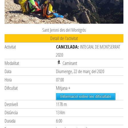
Sant Jeroni des del Montgròs
Detall de l'activitat
Activitat
CANCELADA:
INTEGRAL DE MONTSERRAT
2020
Modalitat
Caminant
Data
Diumenge, 22 de març del 2020
Hora
07:00
Dificultat
Mitjana +
Informació sobre les dificultats
Desnivell
1178 m
Distància
13 Km
Durada
6:00