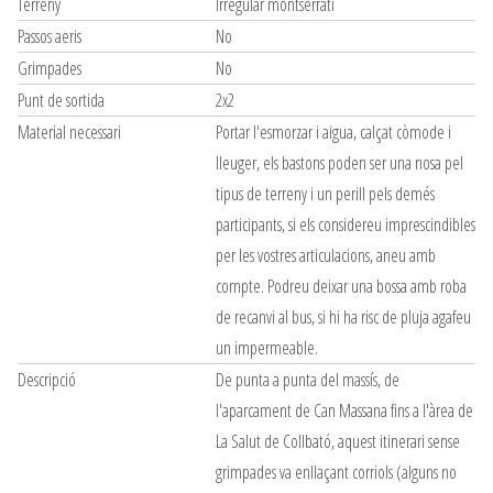
Terreny
Irregular montserratí
Passos aeris
No
Grimpades
No
Punt de sortida
2x2
Material necessari
Portar l'esmorzar i aigua, calçat còmode i
lleuger, els bastons poden ser una nosa pel
tipus de terreny i un perill pels demés
participants, si els considereu imprescindibles
per les vostres articulacions, aneu amb
compte. Podreu deixar una bossa amb roba
de recanvi al bus, si hi ha risc de pluja agafeu
un impermeable.
Descripció
De punta a punta del massís, de
l'aparcament de Can Massana fins a l'àrea de
La Salut de Collbató, aquest itinerari sense
grimpades va enllaçant corriols (alguns no