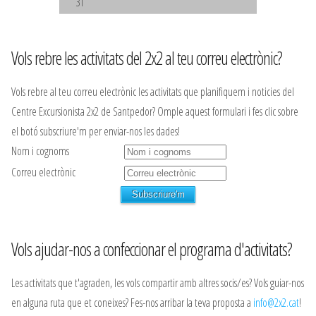
31
Vols rebre les activitats del 2x2 al teu correu electrònic?
Vols rebre al teu correu electrònic les activitats que planifiquem i noticies del
Centre Excursionista 2x2 de Santpedor? Omple aquest formulari i fes clic sobre
el botó subscriure'm per enviar-nos les dades!
Nom i cognoms
Correu electrònic
Vols ajudar-nos a confeccionar el programa d'activitats?
Les activitats que t'agraden, les vols compartir amb altres socis/es? Vols guiar-nos
en alguna ruta que et coneixes? Fes-nos arribar la teva proposta a
info@2x2.cat
!