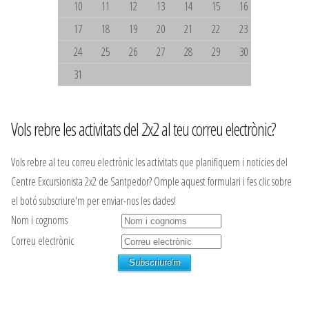
10
11
12
13
14
15
16
17
18
19
20
21
22
23
24
25
26
27
28
29
30
31
Vols rebre les activitats del 2x2 al teu correu electrònic?
Vols rebre al teu correu electrònic les activitats que planifiquem i noticies del
Centre Excursionista 2x2 de Santpedor? Omple aquest formulari i fes clic sobre
el botó subscriure'm per enviar-nos les dades!
Nom i cognoms
Correu electrònic