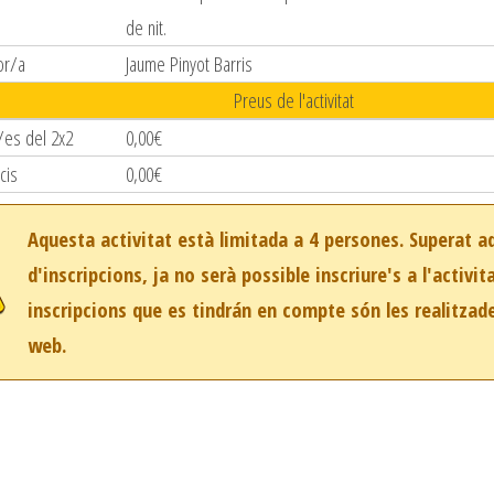
de nit.
or/a
Jaume Pinyot Barris
Preus de l'activitat
/es del 2x2
0,00€
cis
0,00€
Aquesta activitat està limitada a 4 persones. Superat 
d'inscripcions, ja no serà possible inscriure's a l'activit
inscripcions que es tindrán en compte són les realitzad
web.