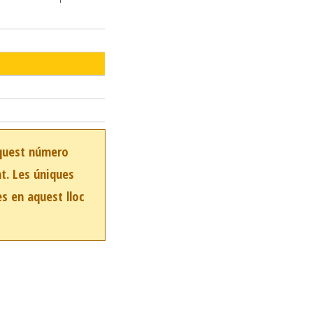
aquest número
at. Les úniques
es en aquest lloc