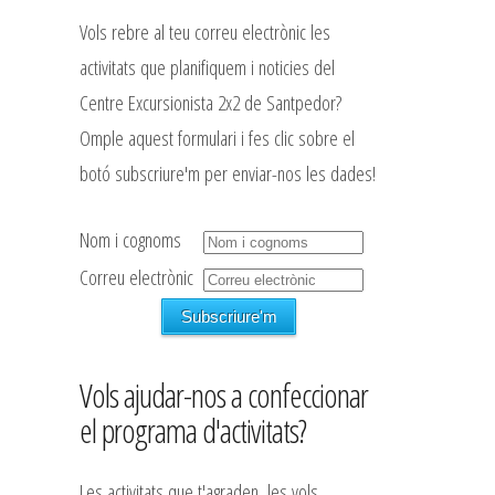
Vols rebre al teu correu electrònic les
activitats que planifiquem i noticies del
Centre Excursionista 2x2 de Santpedor?
Omple aquest formulari i fes clic sobre el
botó subscriure'm per enviar-nos les dades!
Nom i cognoms
Correu electrònic
Vols ajudar-nos a confeccionar
el programa d'activitats?
Les activitats que t'agraden, les vols