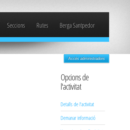
Seccions
Rutes
Berga Santpedor
Accés administradors
Opcions de
l'activitat
Detalls de l'activitat
Demanar informació