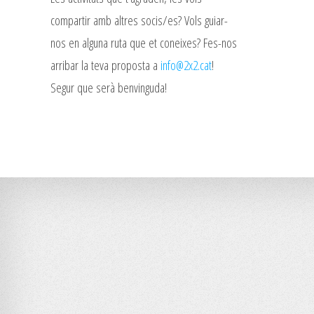
compartir amb altres socis/es? Vols guiar-
nos en alguna ruta que et coneixes? Fes-nos
arribar la teva proposta a
info@2x2.cat
!
Segur que serà benvinguda!