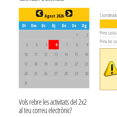
Coordinad
Agost 2026
Dl
Dm
Dc
Dj
Dv
Ds
Dg
Preu socis
1
2
Preu no so
3
4
5
6
7
8
9
10
11
12
13
14
15
16
17
18
19
20
21
22
23
24
25
26
27
28
29
30
31
Vols rebre les activitats del 2x2
al teu correu electrònic?