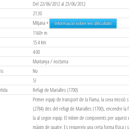
Del 22/06/2012 al 23/06/2012
21:30
Mitjana +
Informació sobre les dificultats
1160+ m
15.4 Km
4:00
Muntanya / nocturna
is
No
s
Sí
rtida
Refugi de Marialles (1700)
Primer equip de transport de la Flama, la seva missió s
(2784) des del refugi de Marialles (1700), encendre la f
la al segon equip. El mínim de components per aquest 
màxim de quatre. Es requereix una certa forma física i