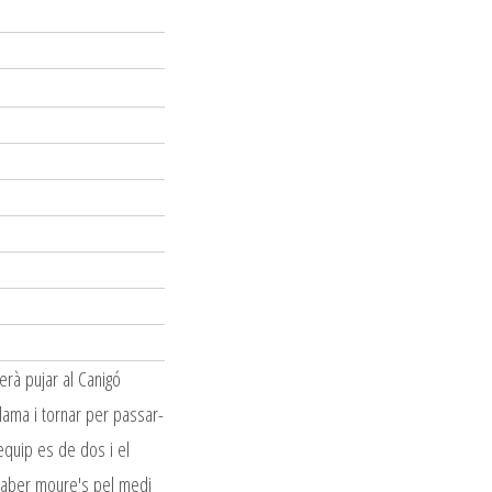
erà pujar al Canigó
lama i tornar per passar-
equip es de dos i el
 saber moure's pel medi