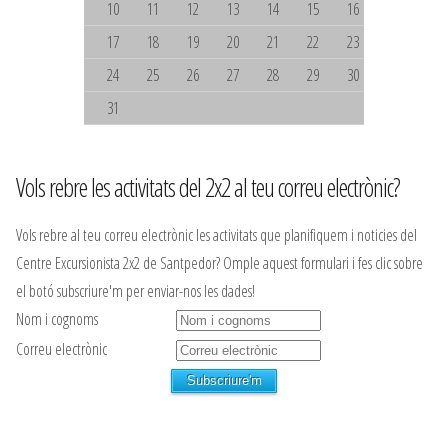
10
11
12
13
14
15
16
17
18
19
20
21
22
23
24
25
26
27
28
29
30
31
Vols rebre les activitats del 2x2 al teu correu electrònic?
Vols rebre al teu correu electrònic les activitats que planifiquem i noticies del
Centre Excursionista 2x2 de Santpedor? Omple aquest formulari i fes clic sobre
el botó subscriure'm per enviar-nos les dades!
Nom i cognoms
Correu electrònic