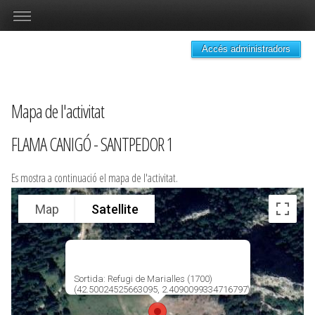
Accés administradors
Mapa de l'activitat
FLAMA CANIGÓ - SANTPEDOR 1
Es mostra a continuació el mapa de l'activitat.
Map
Satellite
Sortida: Refugi de Marialles (1700)
(42.50024525663095, 2.4090099334716797)