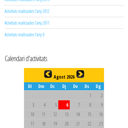
Activitats realitzades l'any 2012
Activitats realitzades l'any 2011
Activitats realitzades l'any 0
Calendari d'activitats
Agost 2026
Dl
Dm
Dc
Dj
Dv
Ds
Dg
1
2
3
4
5
6
7
8
9
10
11
12
13
14
15
16
17
18
19
20
21
22
23