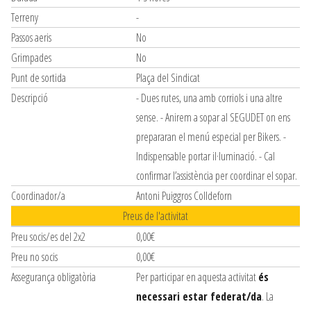
Terreny
-
Passos aeris
No
Grimpades
No
Punt de sortida
Plaça del Sindicat
Descripció
- Dues rutes, una amb corriols i una altre
sense. - Anirem a sopar al SEGUDET on ens
prepararan el menú especial per Bikers. -
Indispensable portar il·luminació. - Cal
confirmar l’assistència per coordinar el sopar.
Coordinador/a
Antoni Puiggros Colldeforn
Preus de l'activitat
Preu socis/es del 2x2
0,00€
Preu no socis
0,00€
Assegurança obligatòria
Per participar en aquesta activitat
és
necessari estar federat/da
. La