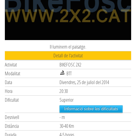
Il·luminem el paisatge.
Detall de l'activitat
Activitat
BIKEFOSC 2X2
Modalitat
BTT
Data
Divendres, 25 de juliol del 2014
Hora
20:30
Dificultat
Superior
Informació sobre les dificultats
Desnivell
- m
Distància
30-40 Km
Durada
4-5 hores