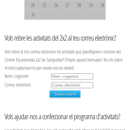
24
25
26
27
28
29
30
31
Vols rebre les activitats del 2x2 al teu correu electrònic?
Vols rebre al teu correu electrònic les activitats que planifiquem i noticies del
Centre Excursionista 2x2 de Santpedor? Omple aquest formulari i fes clic sobre
el botó subscriure'm per enviar-nos les dades!
Nom i cognoms
Correu electrònic
Vols ajudar-nos a confeccionar el programa d'activitats?