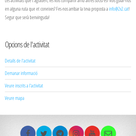
Les activitats que t'agraden, les vols compartir amb altres socis/es? Vols guiar-nos
en alguna ruta que et coneixes? Fes-nos arribar la teva proposta a
info@2x2.cat
!
Segur que serà benvinguda!
Opcions de l'activitat
Detalls de l'activitat
Demanar informació
Veure inscrits a l'activitat
Veure mapa