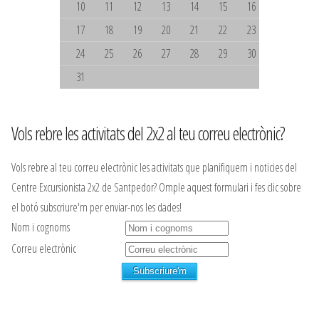
10
11
12
13
14
15
16
17
18
19
20
21
22
23
24
25
26
27
28
29
30
31
Vols rebre les activitats del 2x2 al teu correu electrònic?
Vols rebre al teu correu electrònic les activitats que planifiquem i noticies del
Centre Excursionista 2x2 de Santpedor? Omple aquest formulari i fes clic sobre
el botó subscriure'm per enviar-nos les dades!
Nom i cognoms
Correu electrònic