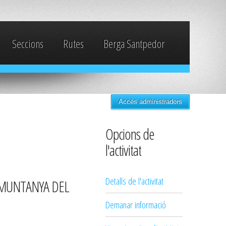
Seccions
Rutes
Berga Santpedor
Accés administradors
Opcions de
l'activitat
Detalls de l'activitat
 MUNTANYA DEL
Demanar informació