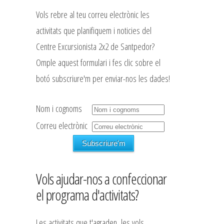
Vols rebre al teu correu electrònic les
activitats que planifiquem i noticies del
Centre Excursionista 2x2 de Santpedor?
Omple aquest formulari i fes clic sobre el
botó subscriure'm per enviar-nos les dades!
Nom i cognoms
Correu electrònic
Vols ajudar-nos a confeccionar
el programa d'activitats?
Les activitats que t'agraden, les vols