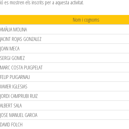
ió es mostren els inscrits per a aquesta activitat.
Nom i cognoms
AMÀLIA MOLINA
JACINT ROJAS GONZALEZ
JOAN MECA
SERGI GOMEZ
MARC COSTA PUIGPELAT
FELIP PUIGARNAU
XAVIER IGLESIAS
JORDI CAMPRUBI RUIZ
ALBERT SALA
JOSE MANUEL GARCIA
DAVID FOLCH