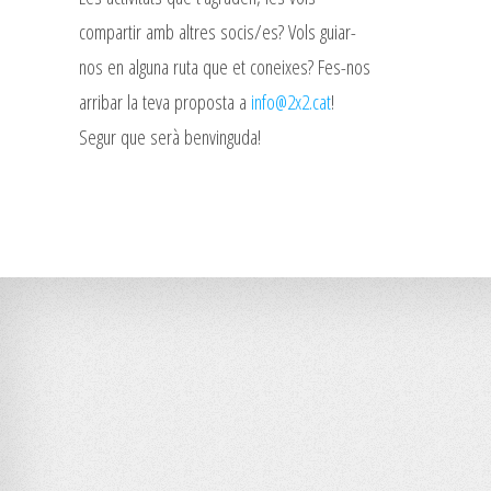
compartir amb altres socis/es? Vols guiar-
nos en alguna ruta que et coneixes? Fes-nos
arribar la teva proposta a
info@2x2.cat
!
Segur que serà benvinguda!