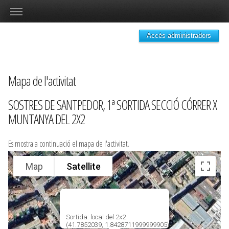
Accés administradors
Mapa de l'activitat
SOSTRES DE SANTPEDOR, 1ª SORTIDA SECCIÓ CÓRRER X
MUNTANYA DEL 2X2
Es mostra a continuació el mapa de l'activitat.
Map
Satellite
Sortida: local del 2x2
(41.7852039, 1.8428711999999905)