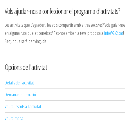
Vols ajudar-nos a confeccionar el programa d'activitats?
Les activitats que t'agraden, les vols compartir amb altres socis/es? Vols guiar-nos
en alguna ruta que et coneixes? Fes-nos arribar la teva proposta a
info@2x2.cat
!
Segur que serà benvinguda!
Opcions de l'activitat
Detalls de l'activitat
Demanar informació
Veure inscrits a l'activitat
Veure mapa