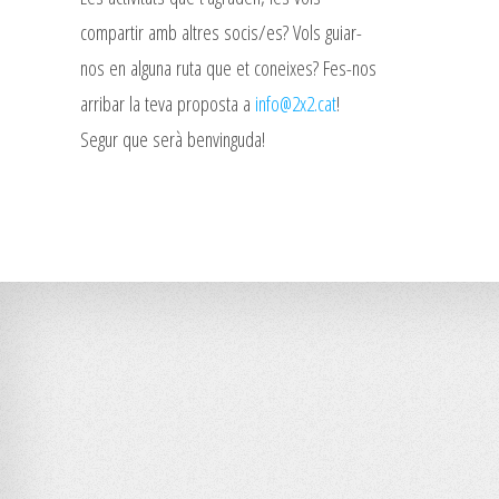
compartir amb altres socis/es? Vols guiar-
nos en alguna ruta que et coneixes? Fes-nos
arribar la teva proposta a
info@2x2.cat
!
Segur que serà benvinguda!