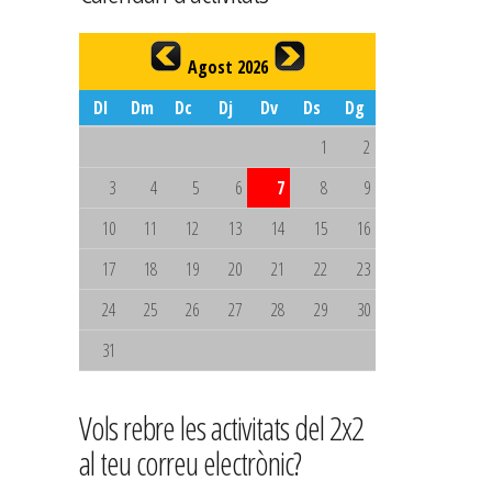
Agost 2026
Dl
Dm
Dc
Dj
Dv
Ds
Dg
1
2
3
4
5
6
7
8
9
10
11
12
13
14
15
16
17
18
19
20
21
22
23
24
25
26
27
28
29
30
31
Vols rebre les activitats del 2x2
al teu correu electrònic?