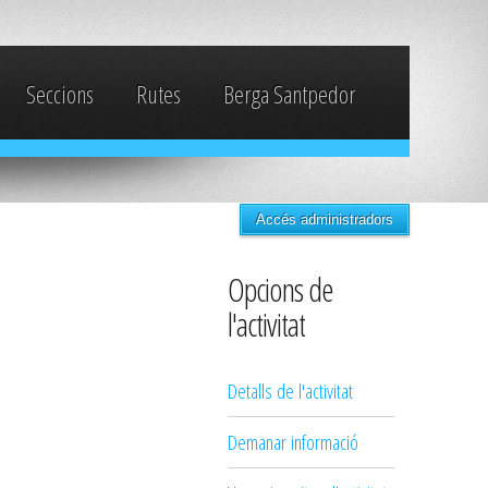
Seccions
Rutes
Berga Santpedor
Accés administradors
Opcions de
l'activitat
Detalls de l'activitat
Demanar informació