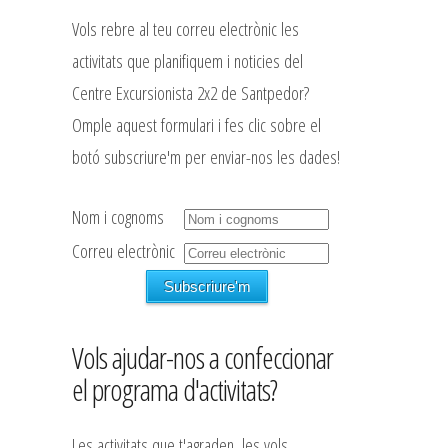
Vols rebre al teu correu electrònic les
activitats que planifiquem i noticies del
Centre Excursionista 2x2 de Santpedor?
Omple aquest formulari i fes clic sobre el
botó subscriure'm per enviar-nos les dades!
Nom i cognoms
Correu electrònic
Vols ajudar-nos a confeccionar
el programa d'activitats?
Les activitats que t'agraden, les vols