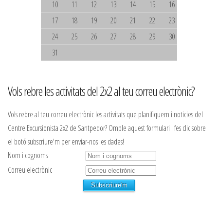
10
11
12
13
14
15
16
17
18
19
20
21
22
23
24
25
26
27
28
29
30
31
Vols rebre les activitats del 2x2 al teu correu electrònic?
Vols rebre al teu correu electrònic les activitats que planifiquem i noticies del
Centre Excursionista 2x2 de Santpedor? Omple aquest formulari i fes clic sobre
el botó subscriure'm per enviar-nos les dades!
Nom i cognoms
Correu electrònic