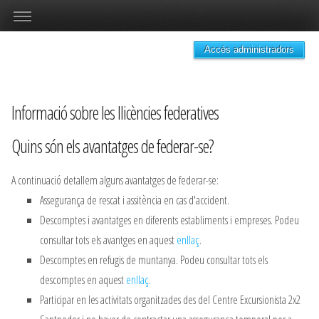
Accés administradors
Informació sobre les llicències federatives
Quins són els avantatges de federar-se?
A continuació detallem alguns avantatges de federar-se:
Assegurança de rescat i assitència en cas d'accident.
Descomptes i avantatges en diferents establiments i empreses. Podeu
consultar tots els avantges en aquest
enllaç
.
Descomptes en refugis de muntanya. Podeu consultar tots els
descomptes en aquest
enllaç
.
Participar en les activitats organitzades des del Centre Excursionista 2x2