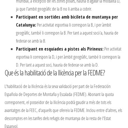
mundial, a excepció de les zones polars, hauria d'agafar la modalita D,
ja que l'ambit geogràfic de la B no li arriba a cobrir.
Participant en sortides amb bicileta de muntanya per
Catalunya:
Per activitat esportiva li correspon la B, i per àmbit
geogràfic, també li correspon la B. Per tant a aquest soci/a, hauria de
federar-se amb la B.
Participant en esquiades a pistes als Pirineus:
Per activitat
esportiva li correspon la D, i per àmbit geogràfic, també li correspon la
D. Per tant a aquest soci, hauria de federar-se amb la D.
Que és la habilitació de la llicència per la FEDME?
L'habilitació de la llicència és la seva validació per part de la Federación
Española de Deportes de Montaña y Escalada (FEDME). Abonant la quota
corresponent, el posseïdor de la llicència podrà gaudir a més de tots els
avantatges de la FEEC, d'aquells que ofereix la FEDME. Inclou entre d'altres, els
descomptes en les tarifes dels refugis de muntanya de la resta de l'Estat
Espanyol.