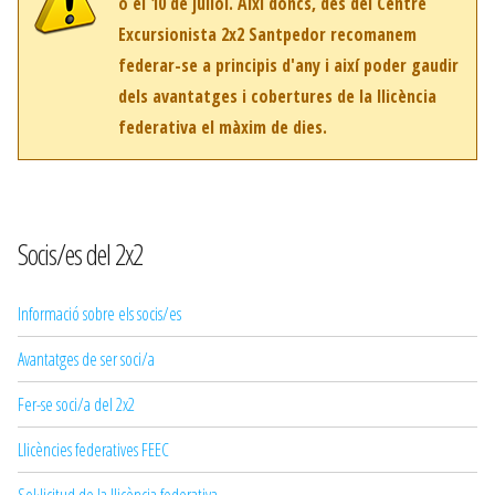
o el 10 de juliol. Així doncs, des del Centre
Excursionista 2x2 Santpedor recomanem
federar-se a principis d'any i així poder gaudir
dels avantatges i cobertures de la llicència
federativa el màxim de dies.
Socis/es del 2x2
Informació sobre els socis/es
Avantatges de ser soci/a
Fer-se soci/a del 2x2
Llicències federatives FEEC
Sol·licitud de la llicència federativa