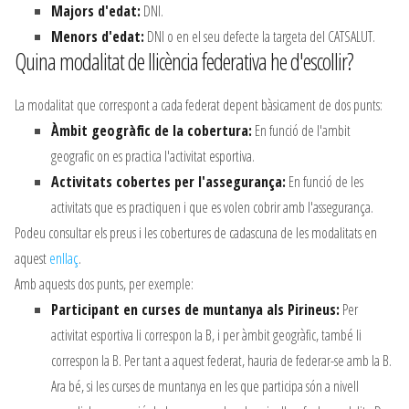
Majors d'edat:
DNI.
Menors d'edat:
DNI o en el seu defecte la targeta del CATSALUT.
Quina modalitat de llicència federativa he d'escollir?
La modalitat que correspont a cada federat depent bàsicament de dos punts:
Àmbit geogràfic de la cobertura:
En funció de l'ambit
geografic on es practica l'activitat esportiva.
Activitats cobertes per l'assegurança:
En funció de les
activitats que es practiquen i que es volen cobrir amb l'assegurança.
Podeu consultar els preus i les cobertures de cadascuna de les modalitats en
aquest
enllaç
.
Amb aquests dos punts, per exemple:
Participant en curses de muntanya als Pirineus:
Per
activitat esportiva li correspon la B, i per àmbit geogràfic, també li
correspon la B. Per tant a aquest federat, hauria de federar-se amb la B.
Ara bé, si les curses de muntanya en les que participa són a nivell