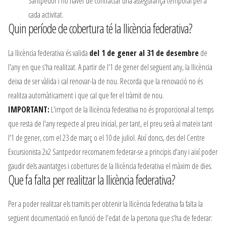
Santpedor i no haver de contractar una assegurança temporal per a
cada activitat.
Quin període de cobertura té la llicència federativa?
La llicència federativa és valida
del 1 de gener al 31 de desembre
de
l'any en que s'ha realitzat. A partir de l'1 de gener del següent any, la llicència
deixa de ser vàlida i cal renovar-la de nou. Recorda que la renovació no és
realitza automàticament i que cal que fer el tràmit de nou.
IMPORTANT:
L'import de la llicència federativa no és proporcional al temps
que resta de l'any respecte al preu inicial, per tant, el preu serà al mateix tant
l'1 de gener, com el 23 de març o el 10 de juliol. Així doncs, des del Centre
Excursionista 2x2 Santpedor recomanem federar-se a principis d'any i així poder
gaudir dels avantatges i cobertures de la llicència federativa el màxim de dies.
Que fa falta per realitzar la llicència federativa?
Per a poder realitzar els tramits per obtenir la llicència federativa fa falta la
següent documentació en funció de l'edat de la persona que s'ha de federar: