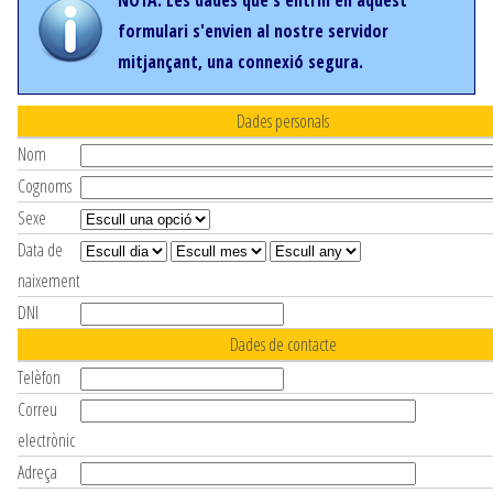
NOTA: Les dades que s'entrin en aquest
formulari s'envien al nostre servidor
mitjançant, una connexió segura.
Dades personals
Nom
Cognoms
Sexe
Data de
naixement
DNI
Dades de contacte
Telèfon
Correu
electrònic
Adreça