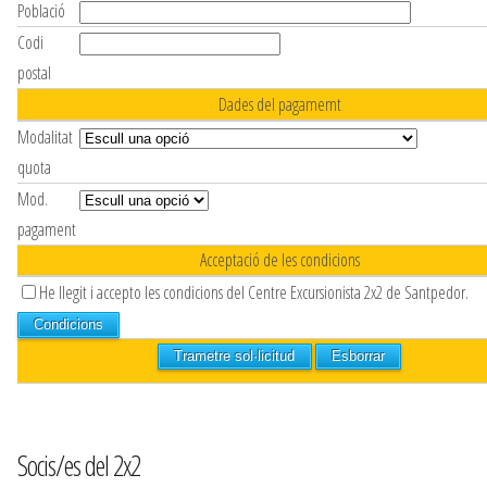
Població
Codi
postal
Dades del pagamemt
Modalitat
quota
Mod.
pagament
Acceptació de les condicions
He llegit i accepto les condicions del Centre Excursionista 2x2 de Santpedor.
Condicions
Socis/es del 2x2