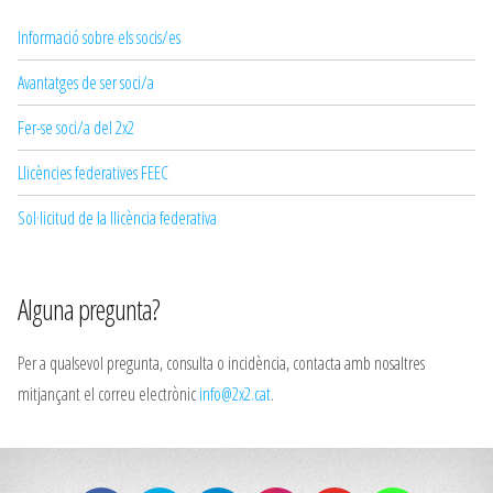
Informació sobre els socis/es
Avantatges de ser soci/a
Fer-se soci/a del 2x2
Llicències federatives FEEC
Sol·licitud de la llicència federativa
Alguna pregunta?
Per a qualsevol pregunta, consulta o incidència, contacta amb nosaltres
mitjançant el correu electrònic
info@2x2.cat
.